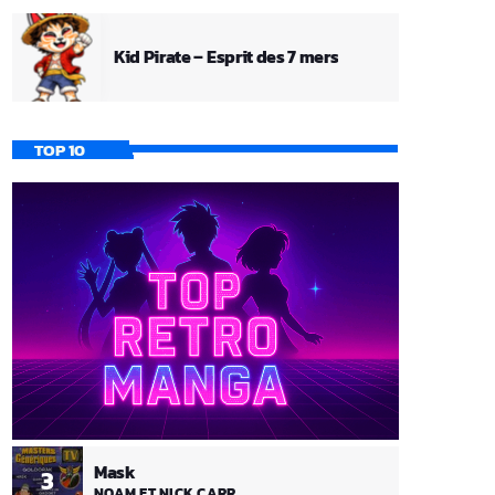
Kid Pirate – Esprit des 7 mers
TOP 10
Mask
3
NOAM ET NICK CARR