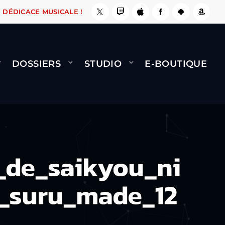
, ÇA LE FAIT !
NAMI
BERNARD MINET - FLY 
DÉDICACE MUSICALE !
DOSSIERS
STUDIO
E-BOUTIQUE
_de_saikyou_ni
n_suru_made_12