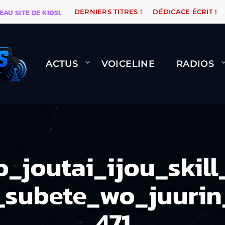
TE DE KIDSUNE
WARÉTRO
ORANGE ROAD QUI PASSE
DERNIERS TITRES !
DÉDICACE ÉCRIT !
ACTUS
VOICELINE
RADIOS
_joutai_ijou_skill
_subete_wo_juuri
471